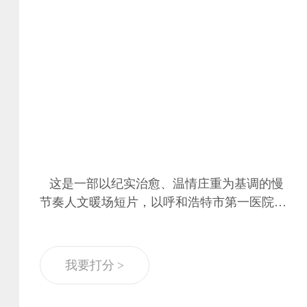
这是一部以纪实治愈、温情庄重为基调的慢
节奏人文暖场短片，以呼和浩特市第一医院为
真实载体，循着生命从萌芽到落幕的完整轨
迹，定格医院里每一个关乎生命守护的动人瞬
间。 短片从春日生机盎然的医院景致开篇，
我要打分 >
循着生命的脉络，依次展现新生命降临的希
望、成长路上的健康守护、病痛之中的专业照