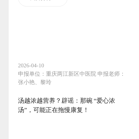
定，只是说：“如果人生有很多选择，步步都
算数，现下我们的选择就是最对的。”母亲安
详离世后，女儿抱着她说出的第一句话，不
是“对不起”，而是“谢谢你”。 文章以克制的笔
触，呈现了安宁疗护中的支持性沟通、家属的
情感困境，以及医学人文的核心：理解一个人
走到最后最在乎的是什么。医学的尽头不是治
愈，是陪伴；而陪伴的
2026-04-10
申报单位：重庆两江新区中医院 申报老师：
张小艳、黎玲
汤越浓越营养？辟谣：那碗 “爱心浓
汤”，可能正在拖慢康复！