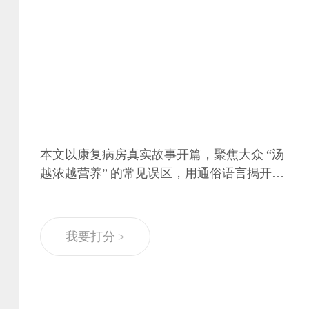
本文以康复病房真实故事开篇，聚焦大众 “汤
越浓越营养” 的常见误区，用通俗语言揭开乳
白色浓汤的本质 —— 脂肪乳化，并非高营
养。文章结合权威指南，明确浓汤是 “嘌呤大
户 + 脂肪炸弹”，详细说明痛风、高血脂、肥
我要打分 >
胖等五类人群不宜饮用，并给出科学煲汤四步
法与正确饮食建议，兼具故事性、科学性与实
用性。全文紧扣 “科普引领健康、人文助推发
展” 主题，用身边事讲清健康理，帮助大众走