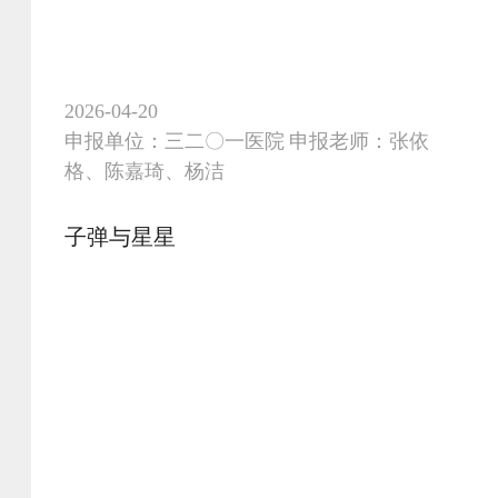
护、垂暮之时的温柔陪伴。从产房里初生的啼
哭，到儿科病房的暖心呵护；从门诊内外的贴
心帮扶，到病房之中的精准护理，再到安宁疗
护的体面送别，全方位记录医护人员用专业与
2026-04-20
温情，陪伴生命走过初生、成长、抗争、终老
申报单位：三二〇一医院 申报老师：张依
的每一段旅程。
格、陈嘉琦、杨洁
子弹与星星