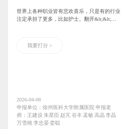
世界上各种职业皆有悲欢喜乐，只是有的行业
注定承担了更多，比如护士。翻开&lt;&lt;护
士的故事&gt;&gt;这本书所讲述的并不仅仅是
作者克里斯蒂20年的护理工作经历，而是身为
护士到底意味着什么。 相信大家都有过这样
我要打分 >
的经历，你健步如飞的穿梭在病房感到口干舌
燥时想要喝一口水，这时候呼叫铃响了，你只
能忍着口渴，继续忙碌。 因为收治了一个危
重患者，你不得不加班到很晚，孩子打来电话
问妈妈你什么时候回家呀。你拼尽全力去抢救
一个病人，但还是只能看着鲜活的生命在你眼
前逝去。抱怨、难过、绝望这是曾经的我，但
2026-04-08
是此时此
申报单位：徐州医科大学附属医院 申报老
师：王建设 朱星臣 赵芃 谷丰 孟敏 高晶 李晶
万雪桃 李忠晏 娄聪