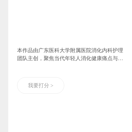
本作品由广东医科大学附属医院消化内科护理
团队主创，聚焦当代年轻人消化健康痛点与临
床护患宣教难点，打造5分钟沉浸式人文科。
普路演。作品以“拟人化器官吐槽”为创意核
心，让胃溃疡、肠息肉、脂肪肝、胰腺炎四大
我要打分 >
消化器官化身“冤种天团”，结合年轻人喜闻乐
见的热梗、金句与舞台互动，生动拆解不良生
活习惯对消化器官的伤害，同时深度融入消化
科人文护理实践，将专业的疾病预防、居家护
理知识转化为鲜活的舞台表达，实现“趣味科
普+人文关怀+临床护理”深度融合。作品打破