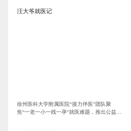
汪大爷就医记
徐州医科大学附属医院“接力伴医”团队聚
焦“一老一小一残一孕”就医难题，推出公益
性“接力式伴医”服务，用精益管理解耦流程，
消除约80%无效等待。累计服务特殊患者7524