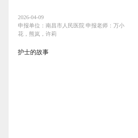
出喝汤误区，科学进补、守护康复与身体健
康，适合全民阅读与科普推广。
2026-04-09
申报单位：南昌市人民医院 申报老师：万小
花，熊岚，许莉
护士的故事