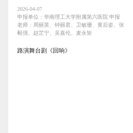
传统说教式科普模式，已转化为短视频科普内
2026-04-07
容传播，有效提升大众消化健
申报单位：华南理工大学附属第六医院 申报
老师：周丽英、钟丽君、卫敏珊、黄后姿、张
毅强、赵芷宁、吴嘉伦、麦永矩
路演舞台剧《回响》