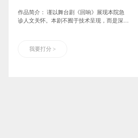
作品简介： 谨以舞台剧《回响》展现本院急
诊人文关怀。本剧不囿于技术呈现，而是深度
聚焦“医学人文”的双向实践：对外，它是医生
用“修灯”的共情沟通照亮患儿恐惧，以真诚对
话重建家属信任；对内，是组长引导新人将职
我要打分 >
业震撼淬炼为“心更软、手更稳”的坚定信念。
我们通过一个家庭与一支团队的命运交织，诠
释“人文关怀”绝非抽象理念——它是在生命最
脆弱的断裂处，用技术接续骨骼，更用共情、
尊重与团队薪火，去修复摇摇欲坠的生活、信
任与希望。谨以此剧，致敬所有在生死场中守
护生命、亦守护生命尊严的提灯人。