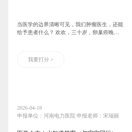
当医学的边界清晰可见，我们肿瘤医生，还能
给予患者什么？ 欢欢，三十岁，卵巢癌晚
期，两个孩子的妈妈。 她踩着高跟鞋、穿着
白裙子走进病房那天，我以为她能活很久。
但八个月后她走了。 走之前，她给孩子们录
我要打分 >
了从一岁到十八岁的生日祝福，留给我一句
话：子弹射穿胸膛不会死，只有被遗忘才是真
正的死亡。 当医学走到边界，我们能给患者
什么？我的答案是：“希望。” ——希望不是
对生的执念，而是对这一生的确认：我来过，
我爱过，我被记住。
2026-04-18
申报单位：河南电力医院 申报老师：宋瑞丽