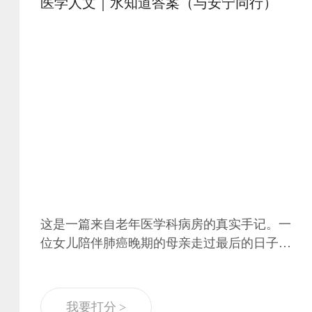
医学人文｜水知道答案（与安宁同行）
这是一篇来自老年医学科病房的真实手记。一
位女儿陪伴肺癌晚期的母亲走过最后的日子，
面对是否下胃管、是否抽胸水等艰难选择，她
反复纠结，宁愿背负“狠心”的骂名，也不忍母
亲再受一根管子的苦。护士长没有替她做决
我要打分 >