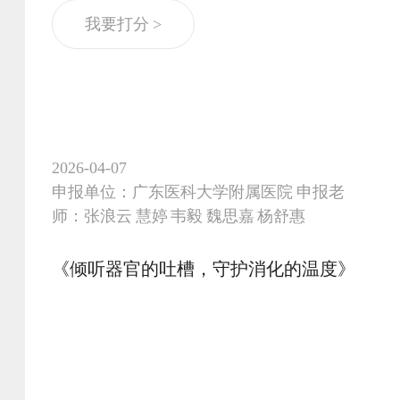
人次，里程超2200公里，时长逾20万分钟，投
我要打分 >
诉从15例/月降至0，满意度99.9%。项目入选
中国医院协会全国十大典型案例，获国家卫健
委医院管理研究所创新实践。路演故事《汪大
爷看病记》再现一位80岁老人的温暖接力。我
们坚信：AI能算出最快路线，算不出搀扶的温
度。让医学关怀，在接力中传递。
2026-04-07
申报单位：广东医科大学附属医院 申报老
师：张浪云 慧婷 韦毅 魏思嘉 杨舒惠
《倾听器官的吐槽，守护消化的温度》